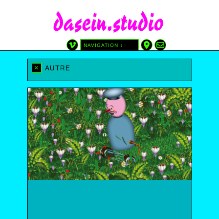
dasein.studio
NAVIGATION ↓
CATÉGORIES
TAGS
×
AUTRE
GRAPHISME
AFFICHE
SITE
ATREDICI
AUTRE
CINÉMA DU RÉEL
DIY
DESSIN
DEPUIS LES ÉDITIONS DASEIN
IMPRIMÉ PAR NOUS
AVEC LAURA SOLARI
SÉRIGRAPHIE
WP-PHP-CSS
DATE
2025
2024
2023
2022
2021