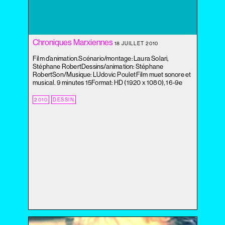
2020
2019
2018
Chroniques Marxiennes
2017
18 JUILLET 2010
2016
Film d’animation.Scénario/montage: Laura Solari,
2015
Stéphane RobertDessins/animation: Stéphane
RobertSon/Musique: LUdovic PouletFilm muet sonore et
2014
musical. 9 minutes 15Format: HD (1920 x 1080), 16-9e
2013
2010
DESSIN
2012
2011
2010
2009
2008
2007
2006
2005
2004