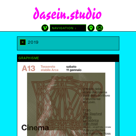
dasein.studio
NAVIGATION ↓
CATÉGORIES
TAGS
×
2019
GRAPHISME
AFFICHE
SITE
ATREDICI
AUTRE
CINÉMA DU RÉEL
GRAPHISME
DIY
DESSIN
DEPUIS LES ÉDITIONS DASEIN
IMPRIMÉ PAR NOUS
AVEC LAURA SOLARI
SÉRIGRAPHIE
WP-PHP-CSS
DATE
2025
2024
2023
2022
2021