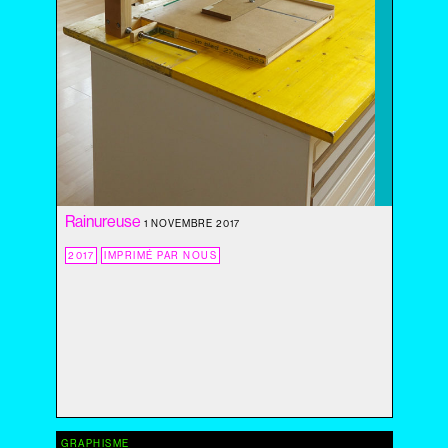
2020
2019
2018
2017
2016
2015
2014
2013
2012
Rainureuse
2011
1 NOVEMBRE 2017
2010
2017
IMPRIMÉ PAR NOUS
2009
2008
2007
2006
2005
2004
GRAPHISME