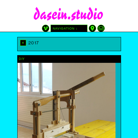
dasein.studio
NAVIGATION ↓
CATÉGORIES
TAGS
×
2017
GRAPHISME
AFFICHE
SITE
ATREDICI
AUTRE
CINÉMA DU RÉEL
DIY
DIY
DESSIN
DEPUIS LES ÉDITIONS DASEIN
IMPRIMÉ PAR NOUS
AVEC LAURA SOLARI
SÉRIGRAPHIE
WP-PHP-CSS
DATE
2025
2024
2023
2022
2021