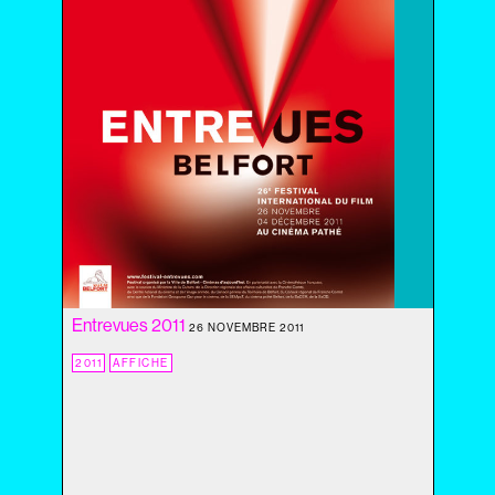
2020
2019
2018
2017
2016
2015
2014
2013
2012
2011
2010
2009
Entrevues 2011
2008
26 NOVEMBRE 2011
2007
2011
AFFICHE
2006
2005
2004