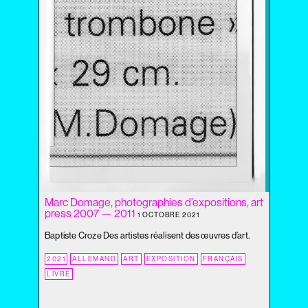
2020
2019
2018
2017
2016
2015
2014
2013
2012
2011
2010
2009
Marc Domage, photographies d’expositions, art
2008
press 2007 — 2011
1 OCTOBRE 2021
2007
2006
Baptiste Croze Des artistes réalisent des œuvres d’art.
2005
2021
ALLEMAND
ART
EXPOSITION
FRANÇAIS
2004
LIVRE