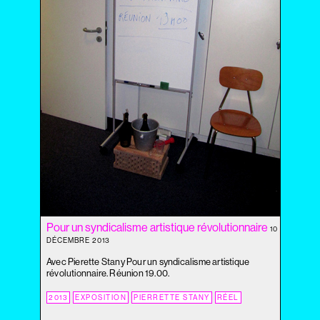
2020
2019
2018
2017
2016
2015
2014
2013
2012
2011
2010
2009
2008
2007
Pour un syndicalisme artistique révolutionnaire
10
DÉCEMBRE 2013
2006
2005
Avec Pierette Stany Pour un syndicalisme artistique
révolutionnaire. Réunion 19.00.
2004
2013
EXPOSITION
PIERRETTE STANY
RÉEL