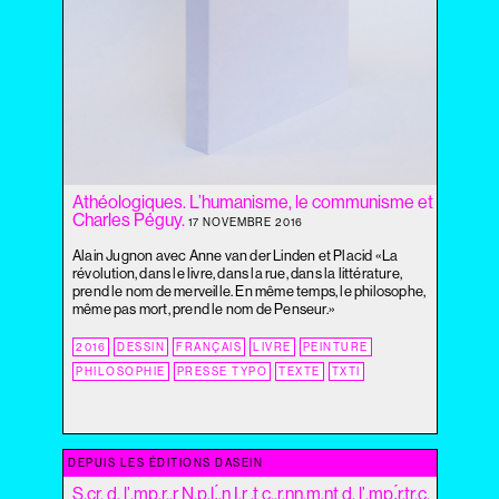
2020
2019
2018
2017
2016
2015
2014
2013
Athéologiques. L’humanisme, le communisme et
Charles Péguy.
2012
17 NOVEMBRE 2016
2011
Alain Jugnon avec Anne van der Linden et Placid «La
révolution, dans le livre, dans la rue, dans la littérature,
2010
prend le nom de merveille. En même temps, le philosophe,
2009
même pas mort, prend le nom de Penseur.»
2008
2016
DESSIN
FRANÇAIS
LIVRE
PEINTURE
2007
PHILOSOPHIE
PRESSE TYPO
TEXTE
TXTI
2006
2005
2004
DEPUIS LES ÉDITIONS DASEIN
S.cr. d. l’.mp.r..r N.p.l.́.n I.r .t c..r.nn.m.nt d. l’.mp.́r.tr.c.