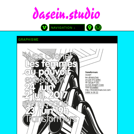
dasein.studio
NAVIGATION ↓
CATÉGORIES
TAGS
GRAPHISME
GRAPHISME
AFFICHE
SITE
ATREDICI
AUTRE
CINÉMA DU RÉEL
DIY
DESSIN
DEPUIS LES ÉDITIONS DASEIN
IMPRIMÉ PAR NOUS
AVEC LAURA SOLARI
SÉRIGRAPHIE
WP-PHP-CSS
DATE
2025
2024
2023
2022
2021