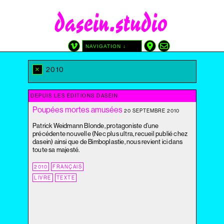
dasein.studio
NAVIGATION ↓
CATÉGORIES
TAGS
×
2010
GRAPHISME
AFFICHE
SITE
ATREDICI
AUTRE
CINÉMA DU RÉEL
DEPUIS LES ÉDITIONS DASEIN
DIY
DESSIN
Poupées mortes amusées
20 SEPTEMBRE 2010
DEPUIS LES ÉDITIONS DASEIN
IMPRIMÉ PAR NOUS
Patrick Weidmann Blonde, protagoniste d’une
AVEC LAURA SOLARI
SÉRIGRAPHIE
précédente nouvelle (Nec plus ultra, recueil publié chez
WP-PHP-CSS
dasein) ainsi que de Bimboplastie, nous revient ici dans
toute sa majesté.
DATE
2010
FRANÇAIS
2025
LIVRE
TEXTE
2024
2023
2022
2021