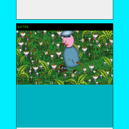
2020
2019
2018
2017
AUTRE
2016
2015
2014
2013
2012
2011
2010
2009
2008
2007
2006
2005
2004