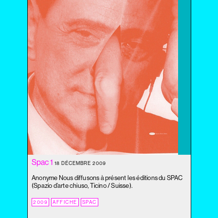
2020
2019
2018
2017
2016
2015
2014
2013
2012
2011
2010
2009
2008
2007
Spac 1
18 DÉCEMBRE 2009
2006
2005
Anonyme Nous diffusons à présent les éditions du SPAC
(Spazio d’arte chiuso, Ticino / Suisse).
2004
2009
AFFICHE
SPAC