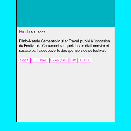
2020
2019
2018
2017
Hic 1
2016
1 MAI 2007
2015
Plinio-Natale Cemento-Müller Travail publié à l’occasion
2014
du Festival de Chaumont (auquel dasein était convié) et
suscité par la découverte des sponsors de ce festival.
2013
2012
2007
FESTIVAL
FRANÇAIS
HIC
TEXTE
2011
2010
2009
2008
2007
2006
2005
2004