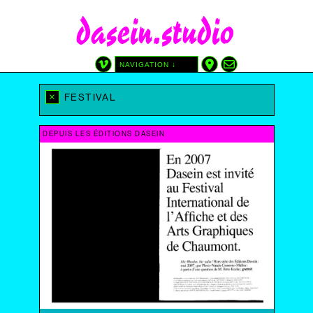
dasein.studio
NAVIGATION ↓
CATÉGORIES
TAGS
×
FESTIVAL
GRAPHISME
AFFICHE
SITE
ATREDICI
AUTRE
CINÉMA DU RÉEL
DEPUIS LES ÉDITIONS DASEIN
DIY
DESSIN
DEPUIS LES ÉDITIONS DASEIN
IMPRIMÉ PAR NOUS
AVEC LAURA SOLARI
SÉRIGRAPHIE
WP-PHP-CSS
DATE
2025
2024
2023
2022
2021