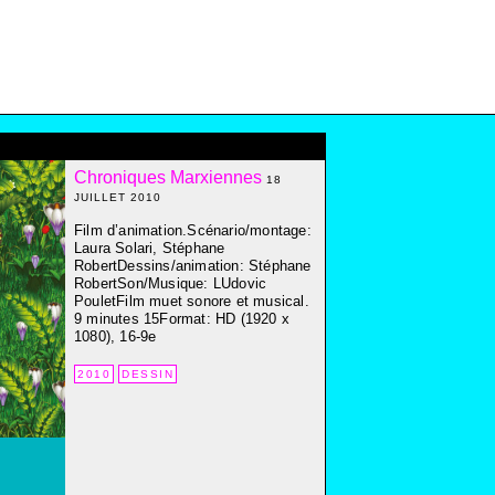
Chroniques Marxiennes
18
JUILLET 2010
Film d’animation.Scénario/montage:
Laura Solari, Stéphane
RobertDessins/animation: Stéphane
RobertSon/Musique: LUdovic
PouletFilm muet sonore et musical.
9 minutes 15Format: HD (1920 x
1080), 16-9e
2010
DESSIN