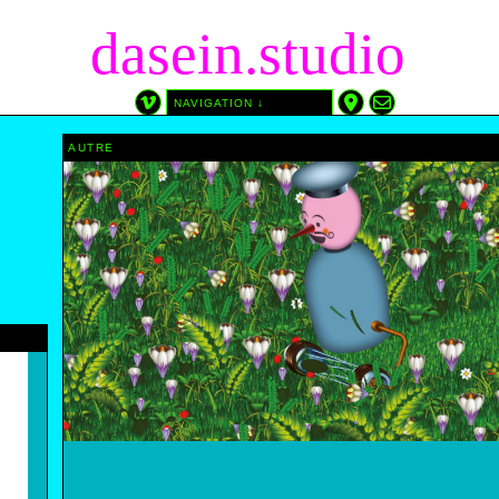
dasein.studio
NAVIGATION ↓
S
TAGS
DATE
AUTRE
E
AFFICHE
2025
ATREDICI
2024
CINÉMA DU RÉEL
2023
DESSIN
2022
 ÉDITIONS DASEIN
IMPRIMÉ PAR NOUS
2021
A SOLARI
SÉRIGRAPHIE
2020
WP-PHP-CSS
2019
2018
2017
2016
2015
2014
2013
2012